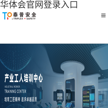
华体会官网登录入口