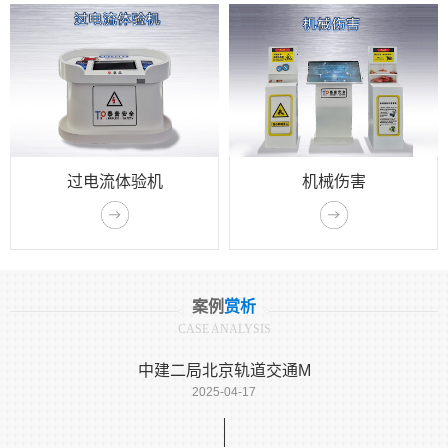
过电流体验机
机械伤害
案例
赏析
CASE ANALYSIS
中建二局北京轨道交通M
2025-04-17