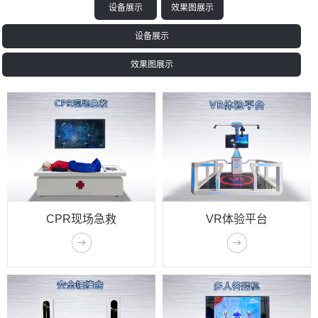
设备展示
效果图展示
设备展示
效果图展示
CPR现场急救
VR体验平台