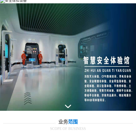
业务
范围
SCOPE OF BUSINESS