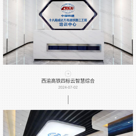
西渝高铁四标云智慧综合
2024-07-02