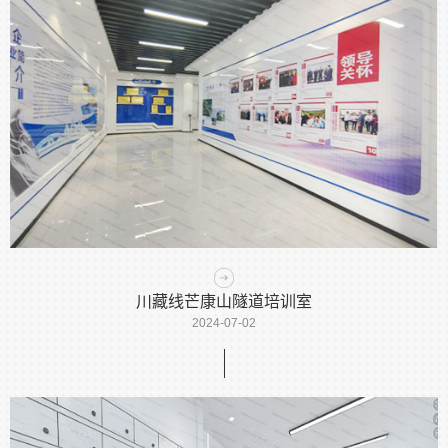
川藏线芒康山隧道培训室
2024-07-02