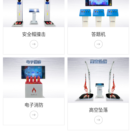
安全帽撞击
答题机
电子消防
高空坠落