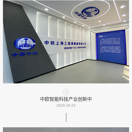
中欧智能科技产业创新中
2024-10-23